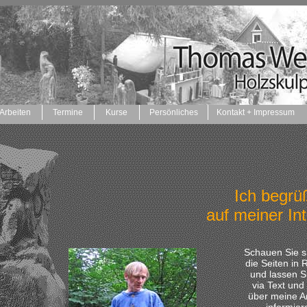
Arbeiten
Termine
Kurse
Persönliches
Kontakt + Impressum
Ich begrü
auf
meiner Int
Schauen Sie si
die Seiten in
und lassen Si
via Text und 
über meine A